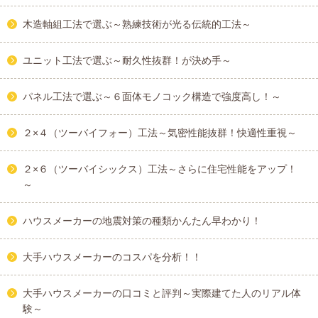
木造軸組工法で選ぶ～熟練技術が光る伝統的工法～
ユニット工法で選ぶ～耐久性抜群！が決め手～
パネル工法で選ぶ～６面体モノコック構造で強度高し！～
２×４（ツーバイフォー）工法～気密性能抜群！快適性重視～
２×６（ツーバイシックス）工法～さらに住宅性能をアップ！
～
ハウスメーカーの地震対策の種類かんたん早わかり！
大手ハウスメーカーのコスパを分析！！
大手ハウスメーカーの口コミと評判～実際建てた人のリアル体
験～